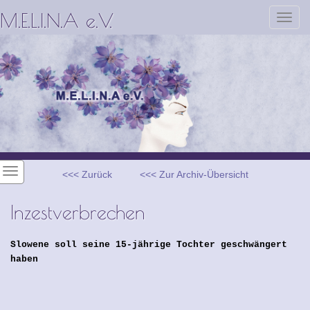
M.E.L.I.N.A e.V.
Toggl
navig
<<< Zurück
<<< Zur Archiv-Übersicht
Inzestverbrechen
Slowene soll seine 15-jährige Tochter geschwängert
haben