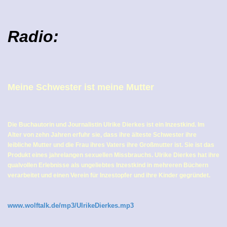
Radio:
Meine Schwester ist meine Mutter
Die Buchautorin und Journalistin Ulrike Dierkes ist ein Inzestkind. Im
Alter von zehn Jahren erfuhr sie, dass ihre älteste Schwester ihre
leibliche Mutter und die Frau ihres Vaters ihre Großmutter ist. Sie ist das
Produkt eines jahrelangen sexuellen Missbrauchs. Ulrike Dierkes hat ihre
qualvollen Erlebnisse als ungeliebtes Inzestkind in mehreren Büchern
verarbeitet und einen Verein für Inzestopfer und ihre Kinder gegründet.
www.wolftalk.de/mp3/UlrikeDierkes.mp3