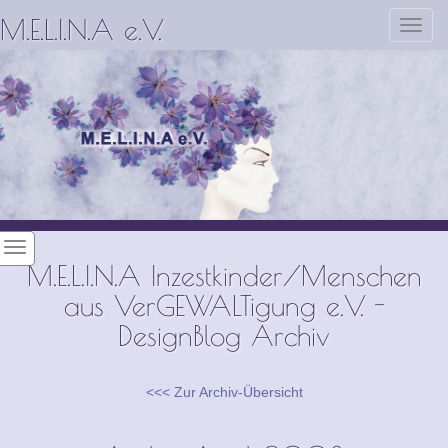
M.E.L.I.N.A e.V.
Toggl
navig
M.E.L.I.N.A Inzestkinder/Menschen
aus VerGEWALTigung e.V. -
DesignBlog Archiv
<<< Zur Archiv-Übersicht