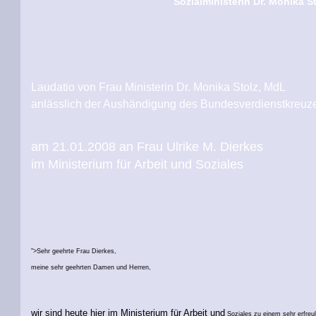
Sozialministerin Dr. Monika St
Laudatio von Frau Ministerin Dr. Monika Stolz, MdL
anlässlich der Aushändigung des Bundesverdienstkreuz
am 21.01.2008 an Frau Ulrike M. Dierkes
im Ministerium für Arbeit und Soziales
">Sehr geehrte Frau Dierkes,
meine sehr geehrten Damen und Herren,
wir sind heute hier im Ministerium für Arbeit und
Soziales zu einem sehr erfr