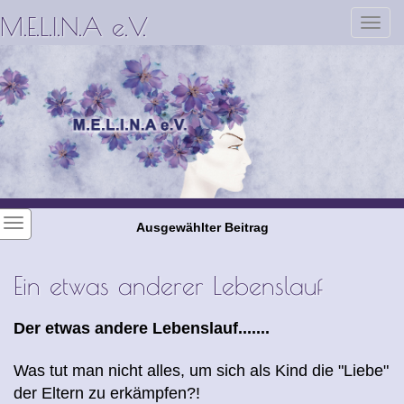
M.E.L.I.N.A e.V.
Toggl
navig
Ausgewählter Beitrag
Ein etwas anderer Lebenslauf
Der etwas andere Lebenslauf.......
Was tut man nicht alles, um sich als Kind die "Liebe"
der Eltern zu erkämpfen?!