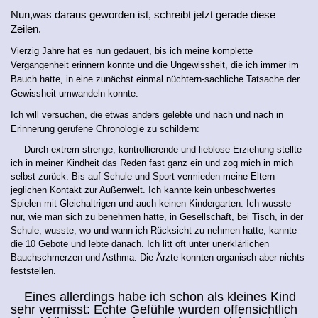
Nun,was daraus geworden ist, schreibt jetzt gerade diese
Zeilen.
Vierzig Jahre hat es nun gedauert, bis ich meine komplette
Vergangenheit erinnern konnte und die Ungewissheit, die ich immer im
Bauch hatte, in eine zunächst einmal nüchtern-sachliche Tatsache der
Gewissheit umwandeln konnte.
Ich will versuchen, die etwas anders gelebte und nach und nach in
Erinnerung gerufene Chronologie zu schildern:
Durch extrem strenge, kontrollierende und lieblose Erziehung stellte
ich in meiner Kindheit das Reden fast ganz ein und zog mich in mich
selbst zurück. Bis auf Schule und Sport vermieden meine Eltern
jeglichen Kontakt zur Außenwelt. Ich kannte kein unbeschwertes
Spielen mit Gleichaltrigen und auch keinen Kindergarten. Ich wusste
nur, wie man sich zu benehmen hatte, in Gesellschaft, bei Tisch, in der
Schule, wusste, wo und wann ich Rücksicht zu nehmen hatte, kannte
die 10 Gebote und lebte danach. Ich litt oft unter unerklärlichen
Bauchschmerzen und Asthma. Die Ärzte konnten organisch aber nichts
feststellen.
Eines allerdings habe ich schon als kleines Kind
sehr vermisst: Echte Gefühle wurden offensichtlich