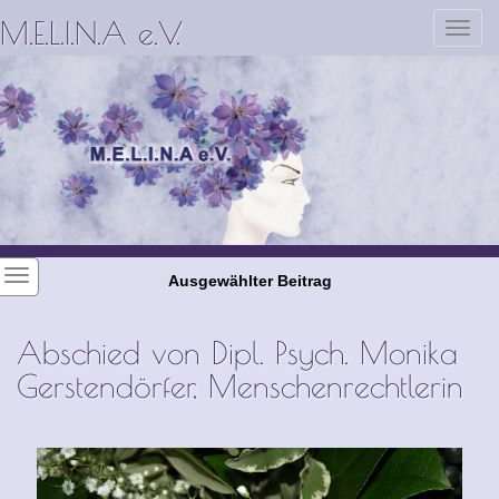
M.E.L.I.N.A e.V.
Toggl
navig
Ausgewählter Beitrag
Abschied von Dipl. Psych. Monika
Gerstendörfer, Menschenrechtlerin