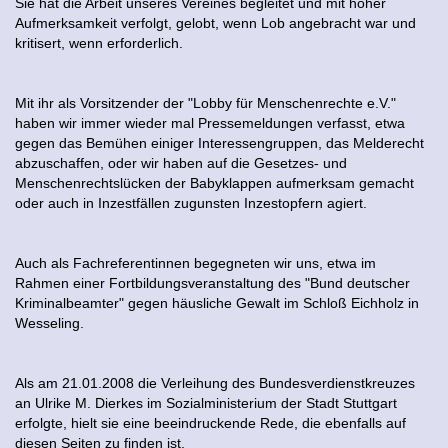
Sie hat die Arbeit unseres Vereines begleitet und mit hoher
Aufmerksamkeit verfolgt, gelobt, wenn Lob angebracht war und
kritisert, wenn erforderlich.
Mit ihr als Vorsitzender der "Lobby für Menschenrechte e.V."
haben wir immer wieder mal Pressemeldungen verfasst, etwa
gegen das Bemühen einiger Interessengruppen, das Melderecht
abzuschaffen, oder wir haben auf die Gesetzes- und
Menschenrechtslücken der Babyklappen aufmerksam gemacht
oder auch in Inzestfällen zugunsten Inzestopfern agiert.
Auch als Fachreferentinnen begegneten wir uns, etwa im
Rahmen einer Fortbildungsveranstaltung des "Bund deutscher
Kriminalbeamter" gegen häusliche Gewalt im Schloß Eichholz in
Wesseling.
Als am 21.01.2008 die Verleihung des Bundesverdienstkreuzes
an Ulrike M. Dierkes im Sozialministerium der Stadt Stuttgart
erfolgte, hielt sie eine beeindruckende Rede, die ebenfalls auf
diesen Seiten zu finden ist.