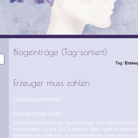
Blogeinträge (Tag-sortiert)
Tag:
Erzeu
Erzeuger muss zahlen
"KUCKUCKSKIND"
Erzeuger muss zahlen
Ein Ehemann kann für ein "Kuckuckskind" vom tatsächlichen Er
zurückfordern, so das OLG Schleswig. Dabei spielt es keine Rolle
leiblichen Vater hielt oder ob er Umstände der Zeugung durch