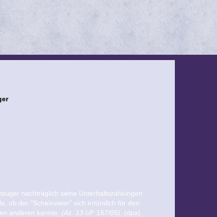
ger
zeuger nachträglich seine Unterhaltszahlungen
, ob der "Scheinvater" sich irrtümlich für den
 den anderen kannte.
(Az. 13 UF 157/05)
. (dpa)