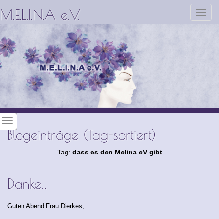
M.E.L.I.N.A e.V.
Toggl
navig
Blogeinträge (Tag-sortiert)
Tag:
dass es den Melina eV gibt
Danke...
Guten Abend Frau Dierkes,